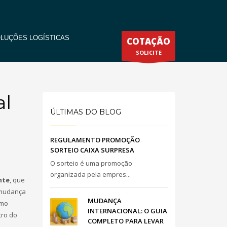
LUÇÕES LOGÍSTICAS
COTAÇÃO
SOLICITE
al
ÚLTIMAS DO BLOG
REGULAMENTO PROMOÇÃO
SORTEIO CAIXA SURPRESA
O sorteio é uma promoção
organizada pela empres...
nte
, que
 mudança
MUDANÇA
smo
INTERNACIONAL: O GUIA
tro do
COMPLETO PARA LEVAR