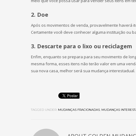
meio que você possa usar para vender seus itens em tem
2. Doe
Após os movimentos de venda, provavelmente haverá it
Certamente você deve conhecer alguma instituição ou ba
3. Descarte para o lixo ou reciclagem
Enfim, enquanto se prepara para seu movimento de longa
mesma forma, esses itens não terão valor em uma venda
sua nova casa, melhor será sua mudança interestadual.
TAGGED UNDER:
MUDANÇAS FRACIONADAS
,
MUDANÇAS INTEREST