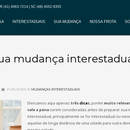
PR
(41) 4063-7214
| SC
(48) 4052-9355
SA
INTERESTADUAIS
SUA MUDANÇA
NOSSA FROTA
SO
sua mudança interestadu
PUBLISHED IN
MUDANÇAS INTERESTADUAIS
Elencamos aqui apenas
três
dica
s
, porém
muito
releva
vale a pena
serem consideradas antes de preparar sua
interestadual, principalmente se for interestadual ou me
aquelas de longa distância de uma cidade para outra den
mesmo estado.