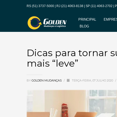
RS
(51) 3737-5000
| RJ
(21) 4063-8138
| SP
(11) 4063-2702
| 
PRINCIPAL
EMPRE
BLOG
Dicas para tornar 
mais “leve”
BY
GOLDEN MUDANÇAS
/
TERÇA-FEIRA, 07 JULHO 2020
/