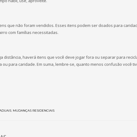
po hábil, use, aproveite.
ens que não foram vendidos. Esses itens podem ser doados para caridad
irro com famílias necessitadas.
 distância, haverá itens que você deve jogar fora ou separar para recic
 ou para caridade. Em suma, lembre-se, quanto menos confusão você ti
ADUAIS
,
MUDANÇAS RESIDENCIAIS