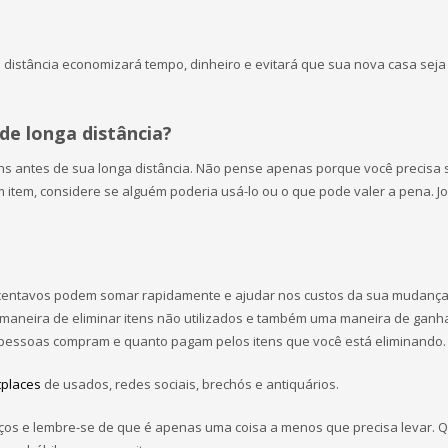
distância economizará tempo, dinheiro e evitará que sua nova casa seja
e longa distância?
ens antes de sua longa distância. Não pense apenas porque você precisa s
m item, considere se alguém poderia usá-lo ou o que pode valer a pena. Jo
e centavos podem somar rapidamente e ajudar nos custos da sua mudanç
 maneira de eliminar itens não utilizados e também uma maneira de ganh
 pessoas compram e quanto pagam pelos itens que você está eliminando.
places
de usados, redes sociais, brechós e antiquários.
eços e lembre-se de que é apenas uma coisa a menos que precisa levar. 