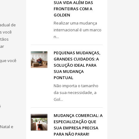
SUA VIDA ALÉM DAS
FRONTEIRAS COM A
GOLDEN
Realizar uma mudança
adual de
internacional é um marco
as você
n...
ótãos
car
PEQUENAS MUDANÇAS,
GRANDES CUIDADOS: A
 que você
SOLUÇÃO IDEAL PARA
SUA MUDANÇA
PONTUAL
Não importa o tamanho
da sua necessidade, a
Gol...
é
MUDANÇA COMERCIAL: A
ESPECIALIZAÇÃO QUE
Natal e
SUA EMPRESA PRECISA
PARA NÃO PARAR!